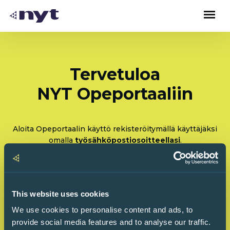
Tervetuloa
NYT Opeportaaliin
Aloita Opeportaalin käyttö rekisteröitymällä käyttäjäksi
omalla
työsähköpostiosoitteellasi
.
Rekisteröidy: Olen tulossa käyttämään Opeportaalia
ensimmäistä kertaa
This website uses cookies
Kirjaudu sisään: Olen käyttänyt Opeportaalia
We use cookies to personalise content and ads, to
ennenkin
provide social media features and to analyse our traffic.