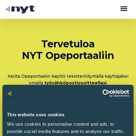
Tervetuloa
NYT Opeportaaliin
Aloita Opeportaalin käyttö rekisteröitymällä käyttäjäksi
omalla
työsähköpostiosoitteellasi
.
Rekisteröidy: Olen tulossa käyttämään Opeportaalia
ensimmäistä kertaa
This website uses cookies
Kirjaudu sisään: Olen käyttänyt Opeportaalia
We use cookies to personalise content and ads, to
ennenkin
provide social media features and to analyse our traffic.