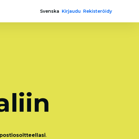
Svenska
Kirjaudu
Rekisteröidy
a
liin
ostiosoitteellasi
.