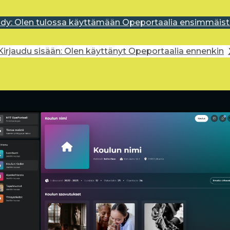
idy: Olen tulossa käyttämään Opeportaalia ensimmäist
Kirjaudu sisään: Olen käyttänyt Opeportaalia ennenkin