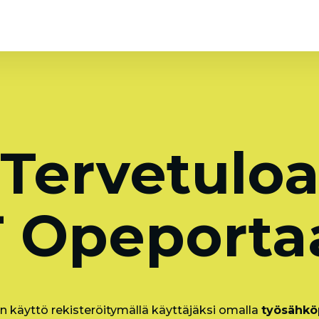
Tervetulo
 Opeportaa
n käyttö rekisteröitymällä käyttäjäksi omalla
työsähköp