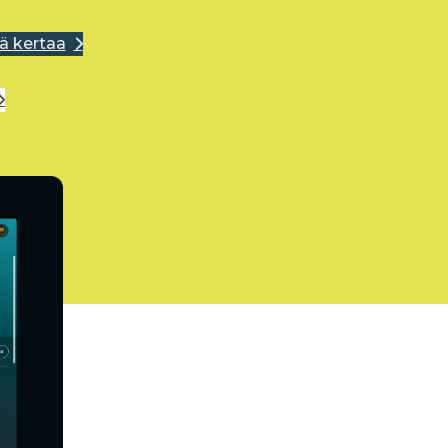
ä kertaa