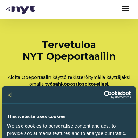
Tervetuloa
NYT Opeportaaliin
Aloita Opeportaalin käyttö rekisteröitymällä käyttäjäksi
omalla
työsähköpostiosoitteellasi
.
Rekisteröidy: Olen tulossa käyttämään Opeportaalia
ensimmäistä kertaa
This website uses cookies
Kirjaudu sisään: Olen käyttänyt Opeportaalia
We use cookies to personalise content and ads, to
ennenkin
provide social media features and to analyse our traffic.