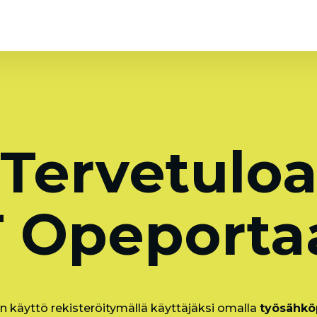
Tervetulo
 Opeportaa
n käyttö rekisteröitymällä käyttäjäksi omalla
työsähköp