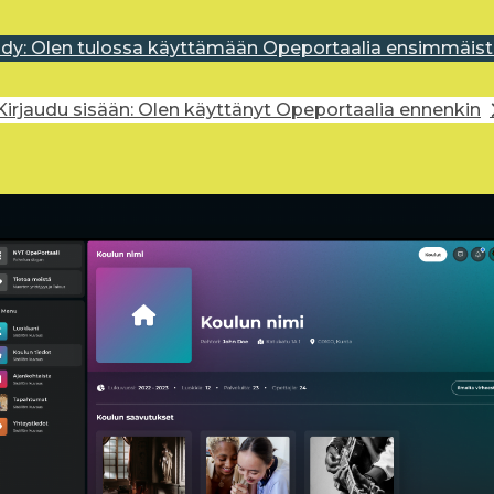
idy: Olen tulossa käyttämään Opeportaalia ensimmäist
Kirjaudu sisään: Olen käyttänyt Opeportaalia ennenkin