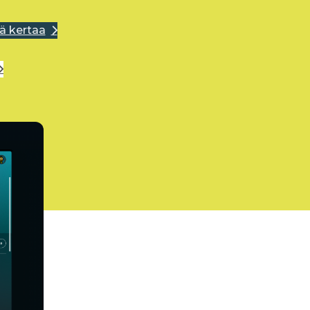
ä kertaa