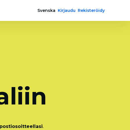
Svenska
Kirjaudu
Rekisteröidy
a
liin
ostiosoitteellasi
.