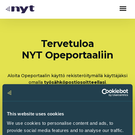
Tervetuloa
NYT Opeportaaliin
Aloita Opeportaalin käyttö rekisteröitymällä käyttäjäksi
omalla
työsähköpostiosoitteellasi
.
Rekisteröidy: Olen tulossa käyttämään Opeportaalia
ensimmäistä kertaa
This website uses cookies
Kirjaudu sisään: Olen käyttänyt Opeportaalia
We use cookies to personalise content and ads, to
ennenkin
provide social media features and to analyse our traffic.