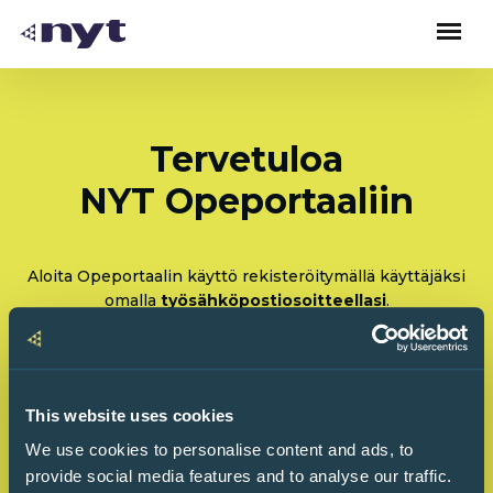
Tervetuloa
NYT Opeportaaliin
Aloita Opeportaalin käyttö rekisteröitymällä käyttäjäksi
omalla
työsähköpostiosoitteellasi
.
Rekisteröidy: Olen tulossa käyttämään Opeportaalia
ensimmäistä kertaa
This website uses cookies
Kirjaudu sisään: Olen käyttänyt Opeportaalia
We use cookies to personalise content and ads, to
ennenkin
provide social media features and to analyse our traffic.