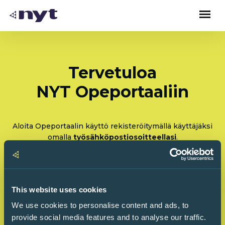
Tervetuloa
NYT Opeportaaliin
Aloita Opeportaalin käyttö rekisteröitymällä käyttäjäksi
omalla
työsähköpostiosoitteellasi
.
Rekisteröidy: Olen tulossa käyttämään Opeportaalia
ensimmäistä kertaa
This website uses cookies
Kirjaudu sisään: Olen käyttänyt Opeportaalia
We use cookies to personalise content and ads, to
ennenkin
provide social media features and to analyse our traffic.