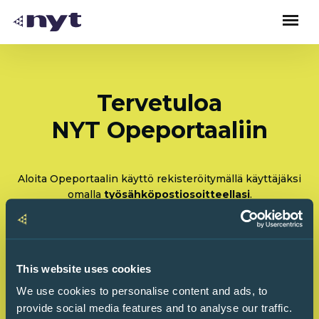
Tervetuloa
NYT Opeportaaliin
Aloita Opeportaalin käyttö rekisteröitymällä käyttäjäksi
omalla
työsähköpostiosoitteellasi
.
Rekisteröidy: Olen tulossa käyttämään Opeportaalia
ensimmäistä kertaa
This website uses cookies
Kirjaudu sisään: Olen käyttänyt Opeportaalia
We use cookies to personalise content and ads, to
ennenkin
provide social media features and to analyse our traffic.