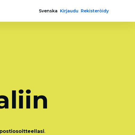
Svenska
Kirjaudu
Rekisteröidy
a
liin
ostiosoitteellasi
.