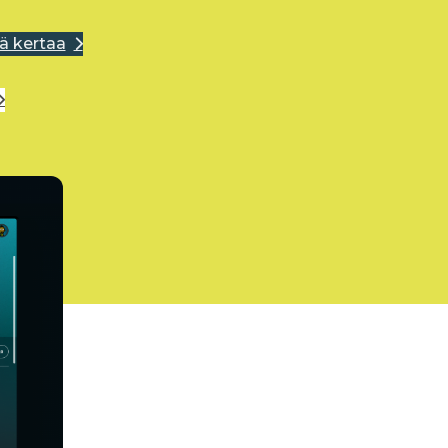
ä kertaa