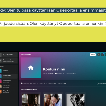
idy: Olen tulossa käyttämään Opeportaalia ensimmäist
Kirjaudu sisään: Olen käyttänyt Opeportaalia ennenkin