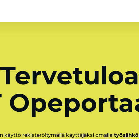
Tervetulo
 Opeportaa
n käyttö rekisteröitymällä käyttäjäksi omalla
työsähköp