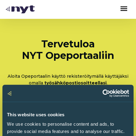
Tervetuloa
NYT Opeportaaliin
Aloita Opeportaalin käyttö rekisteröitymällä käyttäjäksi
omalla
työsähköpostiosoitteellasi
.
Rekisteröidy: Olen tulossa käyttämään Opeportaalia
ensimmäistä kertaa
This website uses cookies
Kirjaudu sisään: Olen käyttänyt Opeportaalia
We use cookies to personalise content and ads, to
ennenkin
provide social media features and to analyse our traffic.