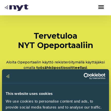
Tervetuloa
NYT Opeportaaliin
Aloita Opeportaalin käyttö rekisteröitymällä käyttäjäksi
omalla
työsähköpostiosoitteellasi
.
Rekisteröidy: Olen tulossa käyttämään Opeportaalia
ensimmäistä kertaa
This website uses cookies
Kirjaudu sisään: Olen käyttänyt Opeportaalia
We use cookies to personalise content and ads, to
ennenkin
provide social media features and to analyse our traffic.