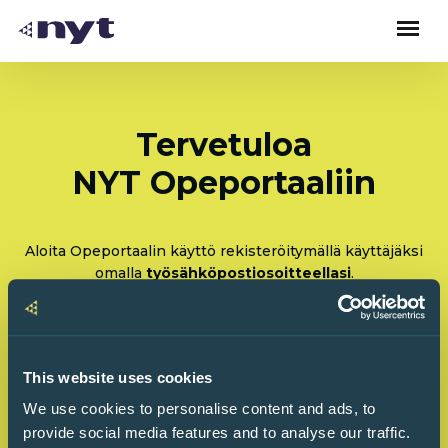
Tervetuloa
NYT Opeportaaliin
Aloita Opeportaalin käyttö rekisteröitymällä käyttäjäksi
omalla
työsähköpostiosoitteellasi
.
Rekisteröidy: Olen tulossa käyttämään Opeportaalia
ensimmäistä kertaa
This website uses cookies
Kirjaudu sisään: Olen käyttänyt Opeportaalia
We use cookies to personalise content and ads, to
ennenkin
provide social media features and to analyse our traffic.