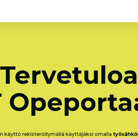
Tervetulo
 Opeportaa
n käyttö rekisteröitymällä käyttäjäksi omalla
työsähköp