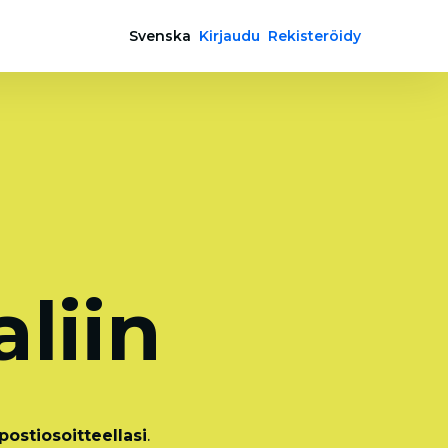
Svenska
Kirjaudu
Rekisteröidy
a
liin
ostiosoitteellasi
.