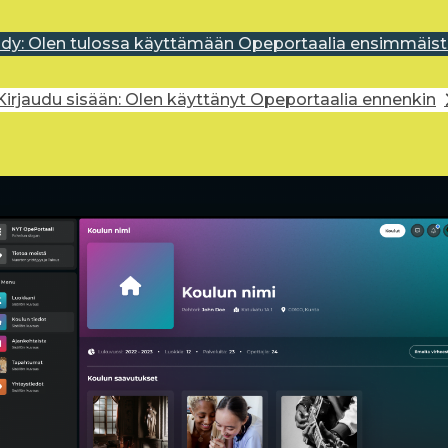
idy: Olen tulossa käyttämään Opeportaalia ensimmäist
Kirjaudu sisään: Olen käyttänyt Opeportaalia ennenkin