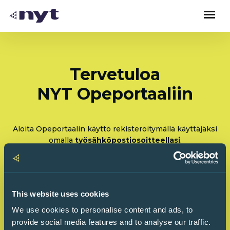
Tervetuloa
NYT Opeportaaliin
Aloita Opeportaalin käyttö rekisteröitymällä käyttäjäksi
omalla
työsähköpostiosoitteellasi
.
Rekisteröidy: Olen tulossa käyttämään Opeportaalia
ensimmäistä kertaa
This website uses cookies
Kirjaudu sisään: Olen käyttänyt Opeportaalia
We use cookies to personalise content and ads, to
ennenkin
provide social media features and to analyse our traffic.