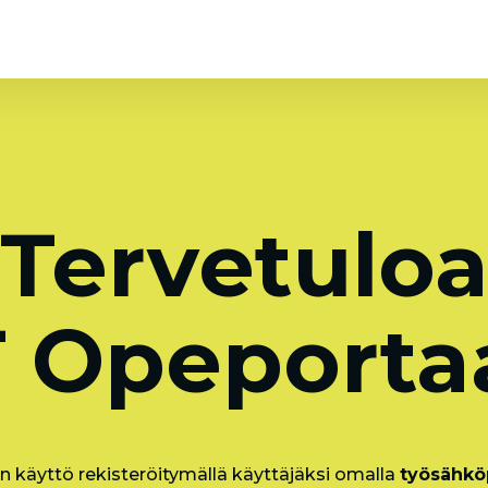
Tervetulo
 Opeportaa
n käyttö rekisteröitymällä käyttäjäksi omalla
työsähköp