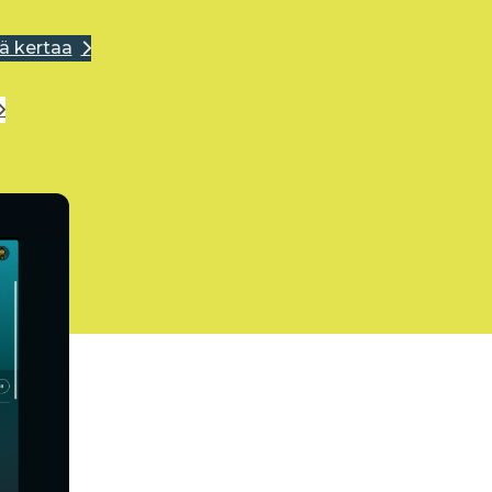
ä kertaa