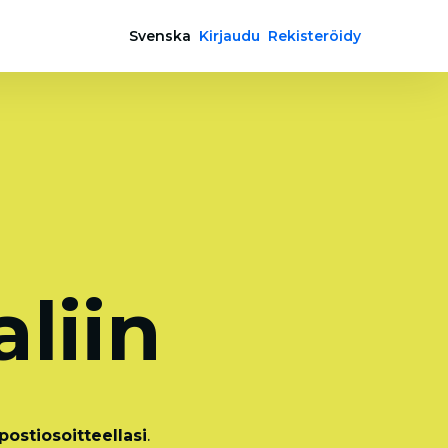
Svenska
Kirjaudu
Rekisteröidy
a
liin
ostiosoitteellasi
.