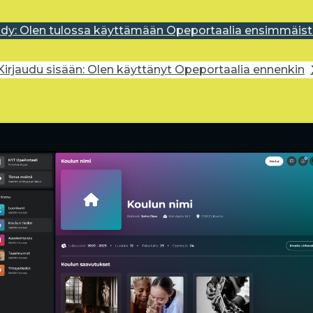
idy: Olen tulossa käyttämään Opeportaalia ensimmäist
Kirjaudu sisään: Olen käyttänyt Opeportaalia ennenkin