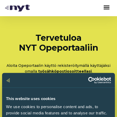
Tervetuloa
NYT Opeportaaliin
Aloita Opeportaalin käyttö rekisteröitymällä käyttäjäksi
omalla
työsähköpostiosoitteellasi
.
Rekisteröidy: Olen tulossa käyttämään Opeportaalia
ensimmäistä kertaa
This website uses cookies
Kirjaudu sisään: Olen käyttänyt Opeportaalia
We use cookies to personalise content and ads, to
ennenkin
provide social media features and to analyse our traffic.