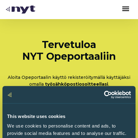
Tervetuloa
NYT Opeportaaliin
Aloita Opeportaalin käyttö rekisteröitymällä käyttäjäksi
omalla
työsähköpostiosoitteellasi
.
Rekisteröidy: Olen tulossa käyttämään Opeportaalia
ensimmäistä kertaa
This website uses cookies
Kirjaudu sisään: Olen käyttänyt Opeportaalia
We use cookies to personalise content and ads, to
ennenkin
provide social media features and to analyse our traffic.