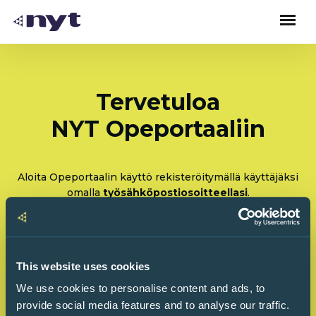
Tervetuloa
NYT Opeportaaliin
Aloita Opeportaalin käyttö rekisteröitymällä käyttäjäksi
omalla
työsähköpostiosoitteellasi
.
Rekisteröidy: Olen tulossa käyttämään Opeportaalia
ensimmäistä kertaa
This website uses cookies
Kirjaudu sisään: Olen käyttänyt Opeportaalia
We use cookies to personalise content and ads, to
ennenkin
provide social media features and to analyse our traffic.