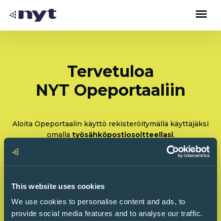
Tervetuloa
NYT Opeportaaliin
Aloita Opeportaalin käyttö rekisteröitymällä käyttäjäksi
omalla
työsähköpostiosoitteellasi
.
Rekisteröidy: Olen tulossa käyttämään Opeportaalia
ensimmäistä kertaa
This website uses cookies
Kirjaudu sisään: Olen käyttänyt Opeportaalia
We use cookies to personalise content and ads, to
ennenkin
provide social media features and to analyse our traffic.