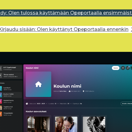
idy: Olen tulossa käyttämään Opeportaalia ensimmäist
Kirjaudu sisään: Olen käyttänyt Opeportaalia ennenkin