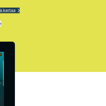
ä kertaa