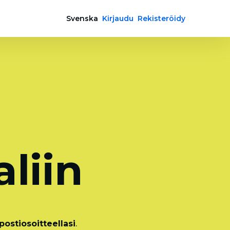
Svenska
Kirjaudu
Rekisteröidy
a
liin
ostiosoitteellasi
.