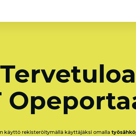
Tervetulo
 Opeportaa
n käyttö rekisteröitymällä käyttäjäksi omalla
työsähköp