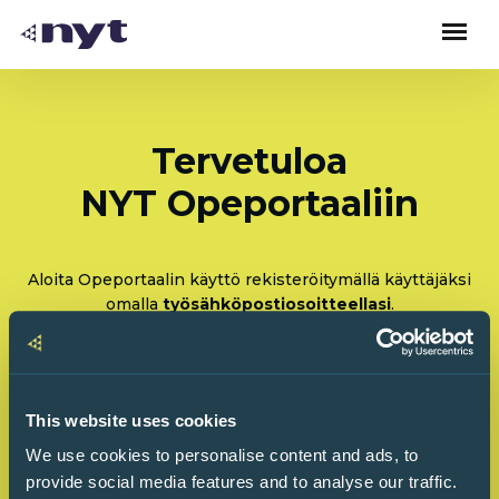
Tervetuloa
NYT Opeportaaliin
Aloita Opeportaalin käyttö rekisteröitymällä käyttäjäksi
omalla
työsähköpostiosoitteellasi
.
Rekisteröidy: Olen tulossa käyttämään Opeportaalia
ensimmäistä kertaa
This website uses cookies
Kirjaudu sisään: Olen käyttänyt Opeportaalia
We use cookies to personalise content and ads, to
ennenkin
provide social media features and to analyse our traffic.