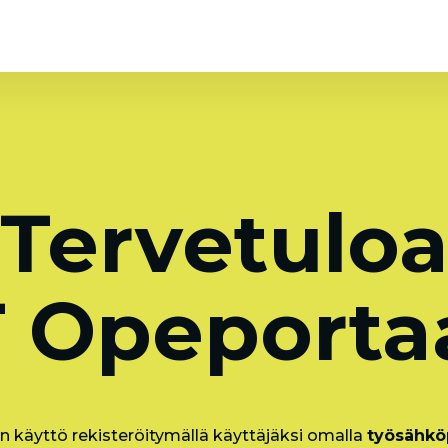
Tervetulo
 Opeportaa
n käyttö rekisteröitymällä käyttäjäksi omalla
työsähköp