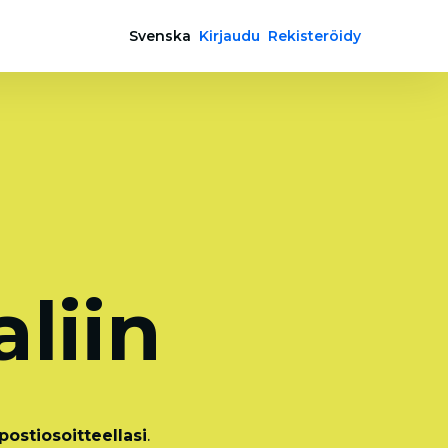
Svenska
Kirjaudu
Rekisteröidy
a
liin
ostiosoitteellasi
.