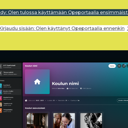
idy: Olen tulossa käyttämään Opeportaalia ensimmäist
Kirjaudu sisään: Olen käyttänyt Opeportaalia ennenkin