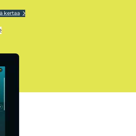
ä kertaa