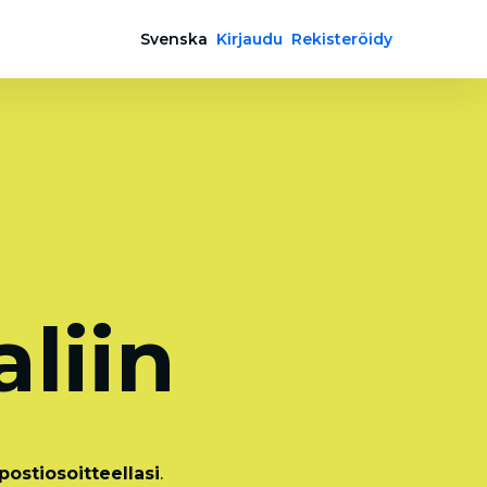
Svenska
Kirjaudu
Rekisteröidy
a
liin
ostiosoitteellasi
.