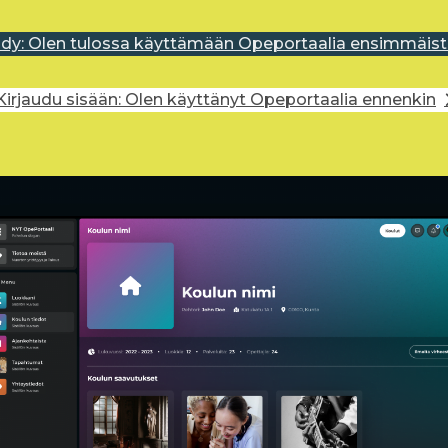
idy: Olen tulossa käyttämään Opeportaalia ensimmäist
Kirjaudu sisään: Olen käyttänyt Opeportaalia ennenkin