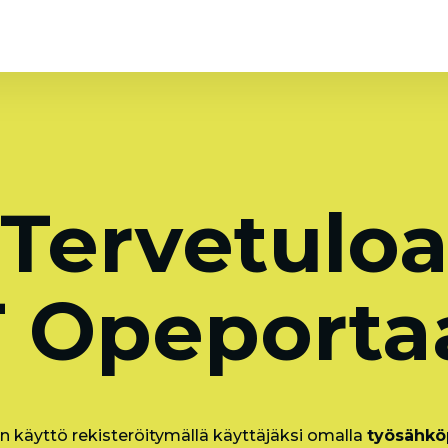
Tervetulo
 Opeportaa
n käyttö rekisteröitymällä käyttäjäksi omalla
työsähköp