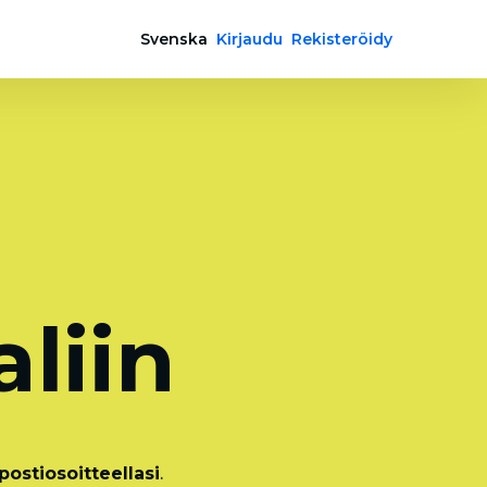
Svenska
Kirjaudu
Rekisteröidy
a
liin
ostiosoitteellasi
.