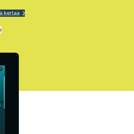
ä kertaa