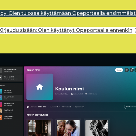
idy: Olen tulossa käyttämään Opeportaalia ensimmäist
Kirjaudu sisään: Olen käyttänyt Opeportaalia ennenkin