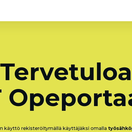
Tervetulo
 Opeportaa
n käyttö rekisteröitymällä käyttäjäksi omalla
työsähköp