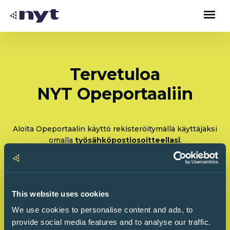
Tervetuloa
NYT Opeportaaliin
Aloita Opeportaalin käyttö rekisteröitymällä käyttäjäksi
omalla
työsähköpostiosoitteellasi
.
Rekisteröidy: Olen tulossa käyttämään Opeportaalia
ensimmäistä kertaa
This website uses cookies
Kirjaudu sisään: Olen käyttänyt Opeportaalia
We use cookies to personalise content and ads, to
ennenkin
provide social media features and to analyse our traffic.