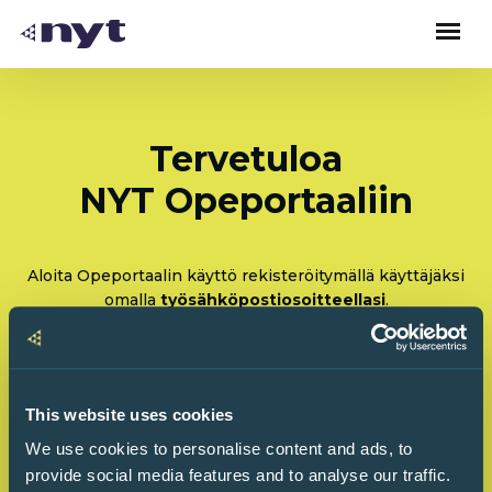
Tervetuloa
NYT Opeportaaliin
Aloita Opeportaalin käyttö rekisteröitymällä käyttäjäksi
omalla
työsähköpostiosoitteellasi
.
Rekisteröidy: Olen tulossa käyttämään Opeportaalia
ensimmäistä kertaa
This website uses cookies
Kirjaudu sisään: Olen käyttänyt Opeportaalia
We use cookies to personalise content and ads, to
ennenkin
provide social media features and to analyse our traffic.