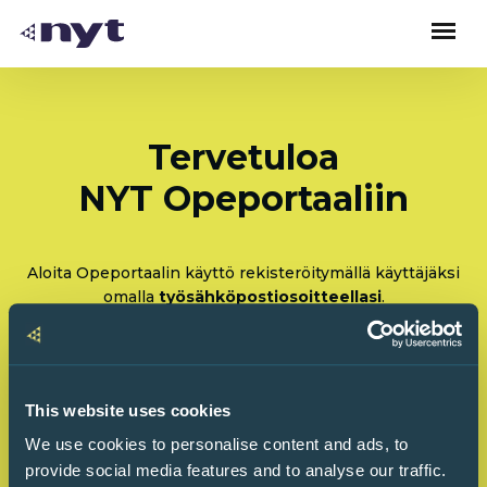
Tervetuloa
NYT Opeportaaliin
Aloita Opeportaalin käyttö rekisteröitymällä käyttäjäksi
omalla
työsähköpostiosoitteellasi
.
Rekisteröidy: Olen tulossa käyttämään Opeportaalia
ensimmäistä kertaa
This website uses cookies
Kirjaudu sisään: Olen käyttänyt Opeportaalia
We use cookies to personalise content and ads, to
ennenkin
provide social media features and to analyse our traffic.