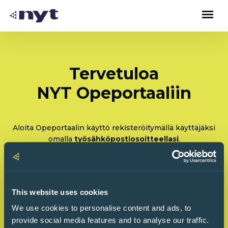
Tervetuloa
NYT Opeportaaliin
Aloita Opeportaalin käyttö rekisteröitymällä käyttäjäksi
omalla
työsähköpostiosoitteellasi
.
Rekisteröidy: Olen tulossa käyttämään Opeportaalia
ensimmäistä kertaa
This website uses cookies
Kirjaudu sisään: Olen käyttänyt Opeportaalia
We use cookies to personalise content and ads, to
ennenkin
provide social media features and to analyse our traffic.