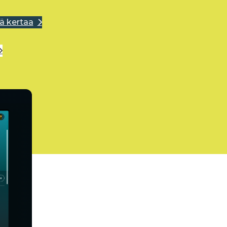
ä kertaa