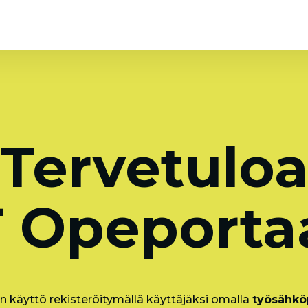
Tervetulo
 Opeportaa
n käyttö rekisteröitymällä käyttäjäksi omalla
työsähköp