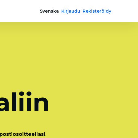
Svenska
Kirjaudu
Rekisteröidy
a
liin
ostiosoitteellasi
.