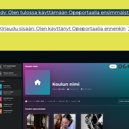
idy: Olen tulossa käyttämään Opeportaalia ensimmäist
Kirjaudu sisään: Olen käyttänyt Opeportaalia ennenkin